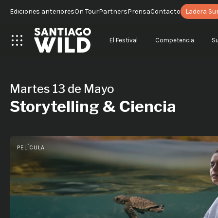
Ediciones anteriores
On Tour
Partners
Prensa
Contacto
Ladera Su
El Festival
Competencia
S
Martes 13 de Mayo
Storytelling & Ciencia
PELÍCULA