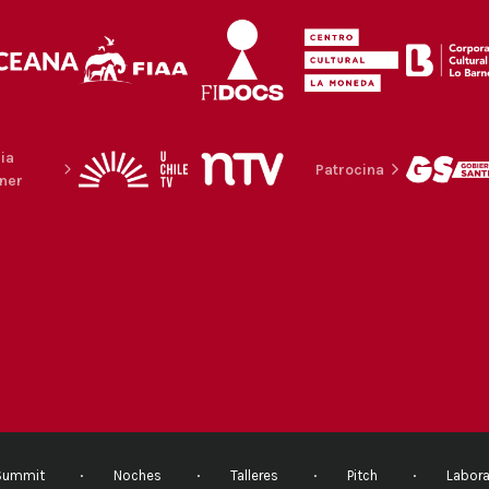
ia
Patrocina
ner
Summit
Noches
Talleres
Pitch
Labora