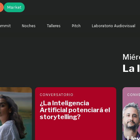
r
Market
ummit
Noches
Talleres
Pitch
Laboratorio Audiovisual
Miér
La 
CONVERSATORIO
CONV
¿La Inteligencia
Artificial potenciará el
storytelling?
Lle