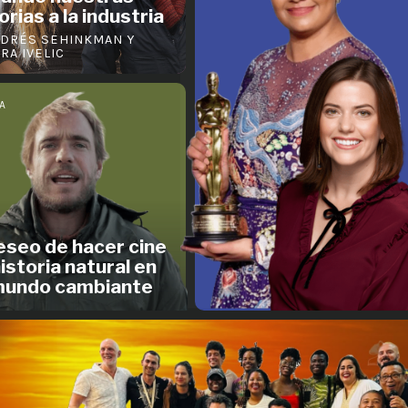
orias a la industria
DRÉS SEHINKMAN
Y
RA IVELIC
A
eseo de hacer cine
istoria natural en
mundo cambiante