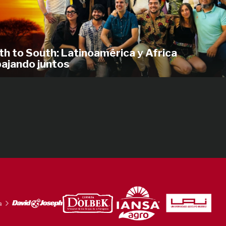
th to South: Latinoamérica y Africa
bajando juntos
a