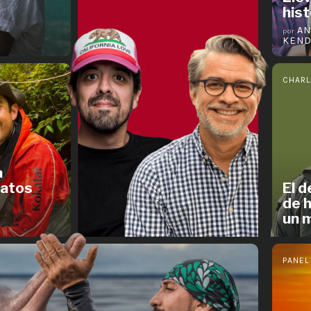
hist
AN
por
KEND
CHARL
a
latos
El d
de h
un 
PANEL