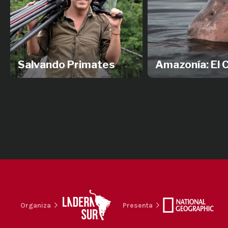
Salvando Primates
Amazonía: El 
Organiza
Presenta