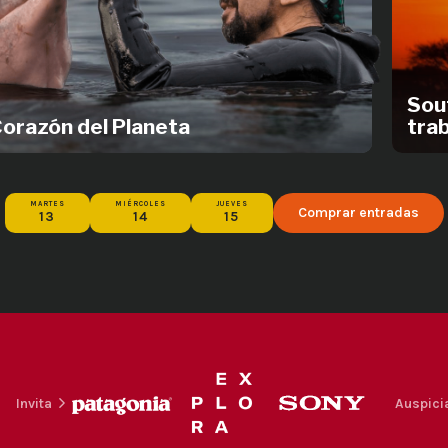
Sou
Corazón del Planeta
tra
MARTES
MIÉRCOLES
JUEVES
Comprar entradas
13
14
15
Invita
Auspici