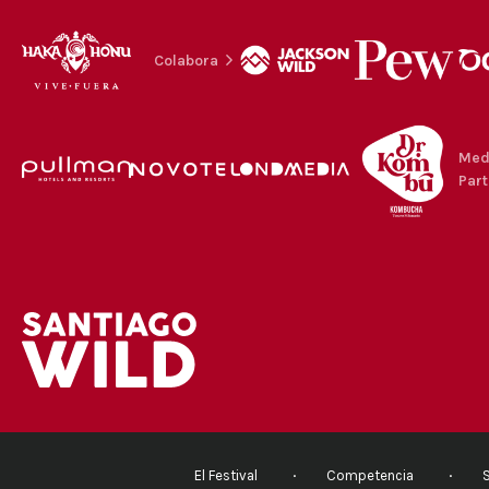
Colabora
Med
Part
El Festival
Competencia