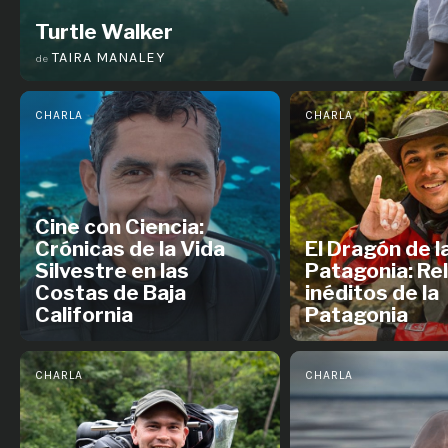
Turtle Walker
TAIRA MANALEY
de
CHARLA
CHARLA
Cine con Ciencia:
Crónicas de la Vida
El Dragón de l
Silvestre en las
Patagonia: Re
Costas de Baja
inéditos de la
California
Patagonia
CHARLA
CHARLA