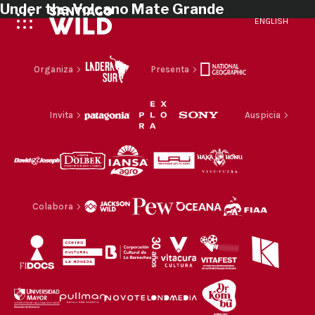
Under the Volcano Mate Grande
ENGLISH
Organiza
Presenta
Invita
Auspicia
Colabora