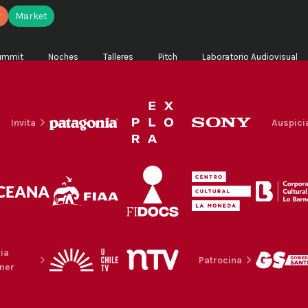
r
Market
ummit
Noches
Talleres
Pitch
Laboratorio Audiovisual
Invita
Auspici
ia
Patrocina
ner