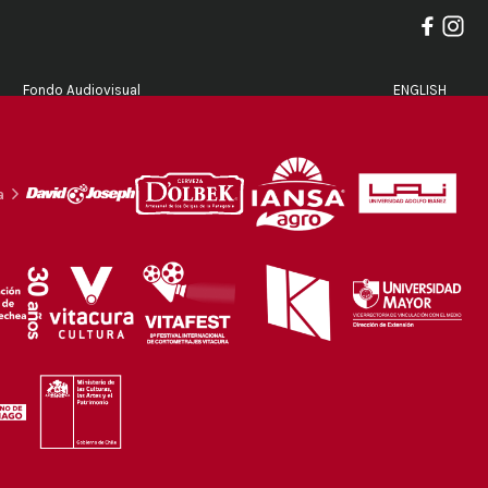
Fondo Audiovisual
ENGLISH
a