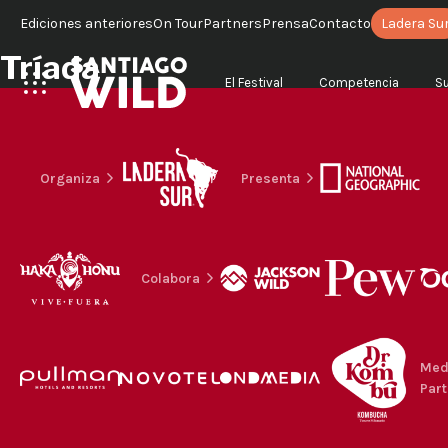
Ediciones anteriores
On Tour
Partners
Prensa
Contacto
Ladera Su
Tríada
El Festival
Competencia
S
Organiza
Presenta
Colabora
Med
Part