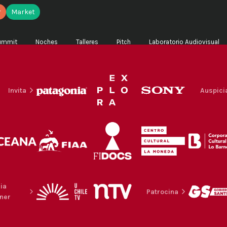
r
Market
ummit
Noches
Talleres
Pitch
Laboratorio Audiovisual
Invita
Auspici
ia
Patrocina
ner