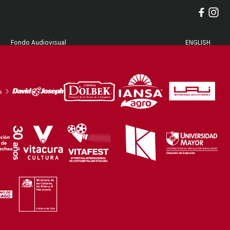
Fondo Audiovisual
ENGLISH
a