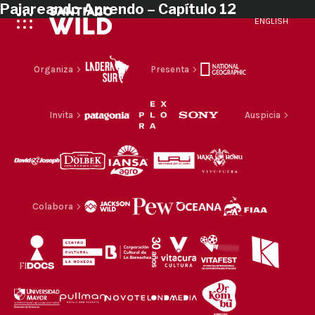
Pajareando Aprendo – Capítulo 12
ENGLISH
Organiza
Presenta
Invita
Auspicia
Colabora