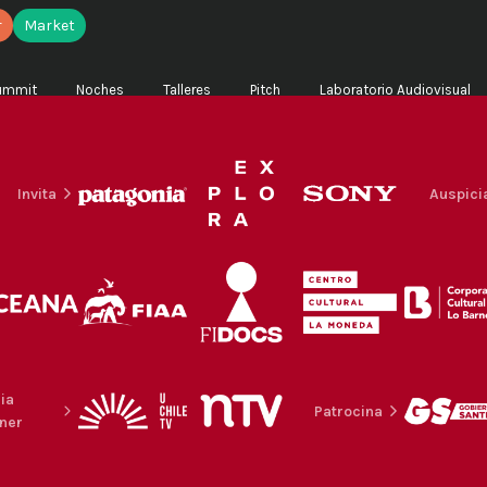
r
Market
ummit
Noches
Talleres
Pitch
Laboratorio Audiovisual
Invita
Auspici
ia
Patrocina
ner