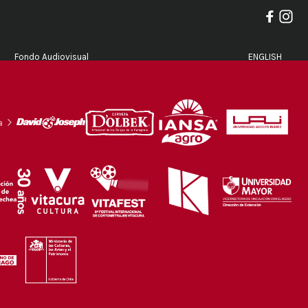
Fondo Audiovisual
ENGLISH
a