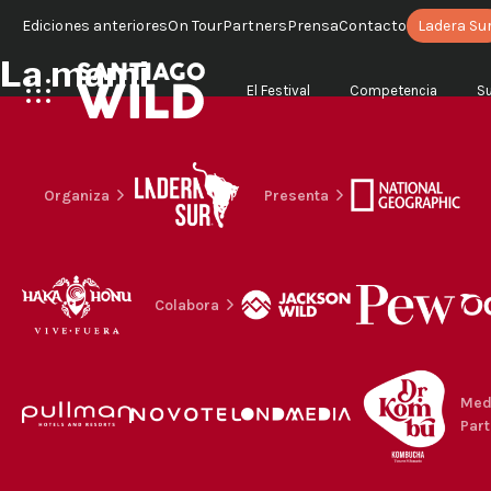
Ediciones anteriores
On Tour
Partners
Prensa
Contacto
Ladera Su
La mami
El Festival
Competencia
S
Organiza
Presenta
Colabora
Med
Part