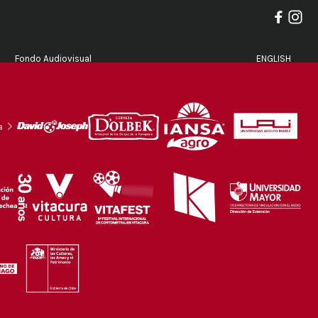
Fondo Audiovisual
ENGLISH
a