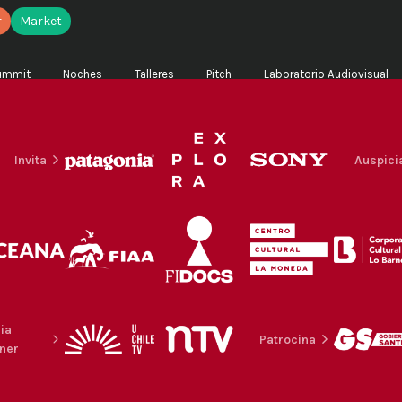
r
Market
ummit
Noches
Talleres
Pitch
Laboratorio Audiovisual
Invita
Auspici
ia
Patrocina
ner