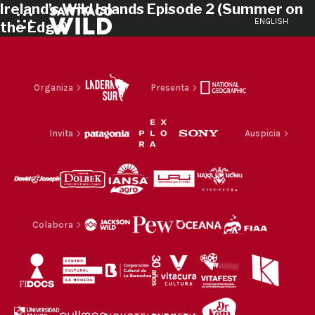
Ireland’s Wild Islands Episode 2 (Summer on
ENGLISH
the Edge)
Organiza
Presenta
Invita
Auspicia
Colabora