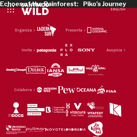
Echoes of the Rainforest: Piko’s Journey
ENGLISH
Organiza
Presenta
Invita
Auspicia
Colabora