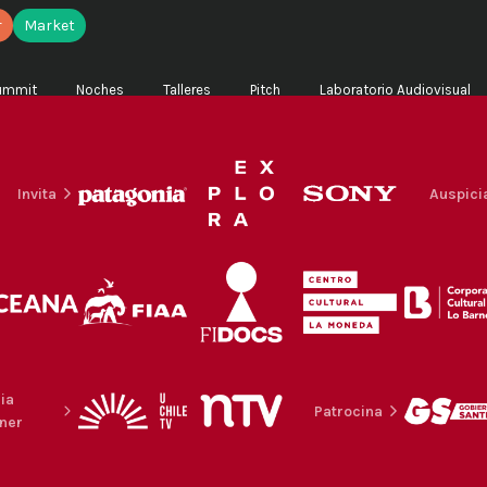
r
Market
ummit
Noches
Talleres
Pitch
Laboratorio Audiovisual
Invita
Auspici
ia
Patrocina
ner