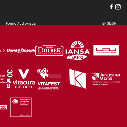
Fondo Audiovisual
ENGLISH
a