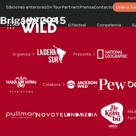
Ediciones anteriores
On Tour
Partners
Prensa
Contacto
Ladera Su
Brigada 2045
El Festival
Competencia
S
Organiza
Presenta
Colabora
Med
Part