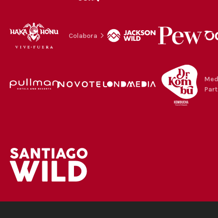
Colabora
Med
Part