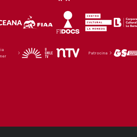
ia
Patrocina
ner