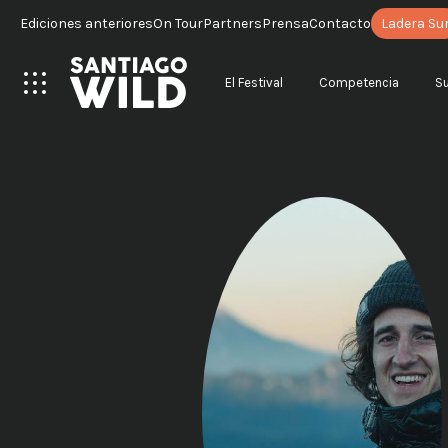
Ediciones anteriores
On Tour
Partners
Prensa
Contacto
Ladera Su
El Festival
Competencia
S