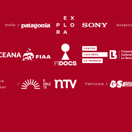
Invita
Auspici
ia
Patrocina
ner