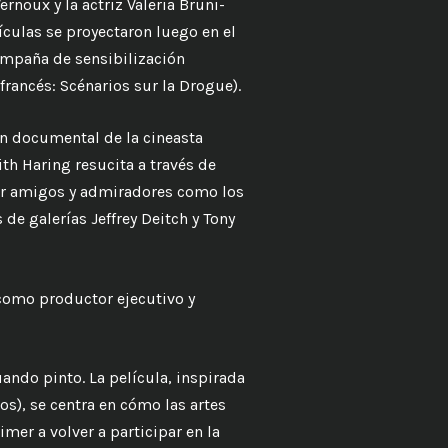
rnoux y la actriz Valeria Bruni-
lículas se proyectaron luego en el
ampaña de sensibilización
francés: Scénarios sur la Drogue).
un documental de la cineasta
ith Haring resucita a través de
or amigos y admiradores como los
 de galerías Jeffrey Deitch y Tony
 como productor ejecutivo y
ndo pinto. La película, inspirada
os), se centra en cómo las artes
mer a volver a participar en la