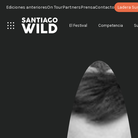
Ediciones anteriores
On Tour
Partners
Prensa
Contacto
Ladera Su
El Festival
Competencia
S