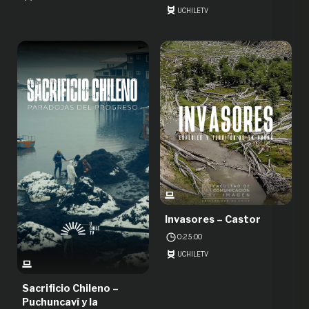
UCHILETV
Invasores – Castor
0:25:00
UCHILETV
Sacrificio Chileno –
Puchuncaví y la