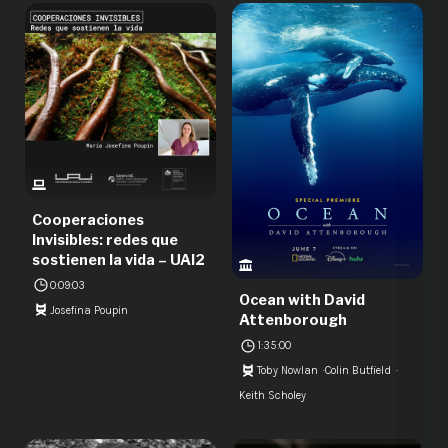
Cooperaciones
Invisibles: redes que
sostienen la vida – UAI2
0:09:03
Ocean with David
Josefina Poupin
Attenborough
1:35:00
Toby Nowlan
Colin Butfield
Keith Scholey