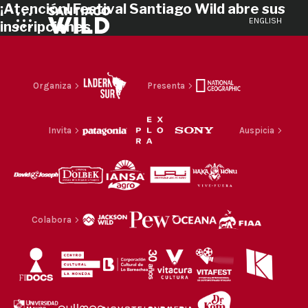
¡Atención! Festival Santiago Wild abre sus
ENGLISH
inscripciones
Organiza
Presenta
Invita
Auspicia
Colabora