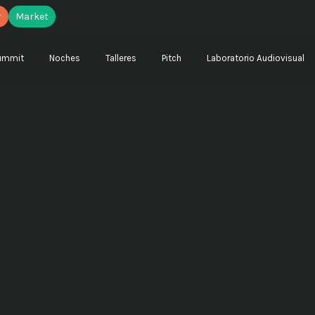
r
Market
ummit
Noches
Talleres
Pitch
Laboratorio Audiovisual