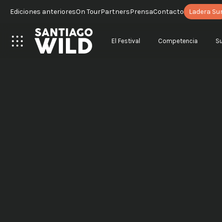
Ediciones anteriores
On Tour
Partners
Prensa
Contacto
Ladera Su
El Festival
Competencia
S